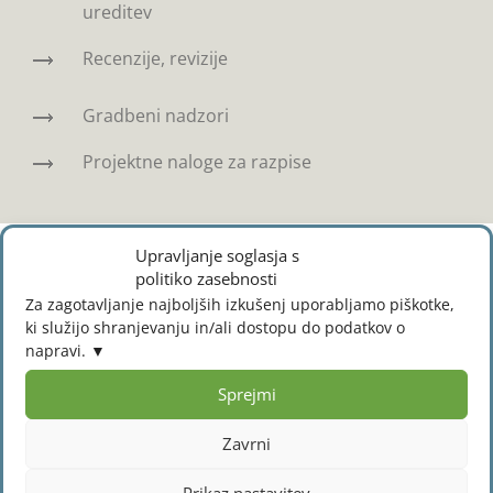
ureditev
Recenzije, revizije
Gradbeni nadzori
Projektne naloge za razpise
Upravljanje soglasja s
politiko zasebnosti
Krajinska arhitektura
Za zagotavljanje najboljših izkušenj uporabljamo piškotke,
ki služijo shranjevanju in/ali dostopu do podatkov o
napravi.
Krajinska arhitektura je eno od temeljnih
delovnih področij delovanja našega podjetja že
Sprejmi
od njegove ustanovitve. Pri tem nam je cilj
Zavrni
oblikovati prijetno življenjsko okolje in odprti
prostor, ki bo prijeten, varen in funkcionalen.