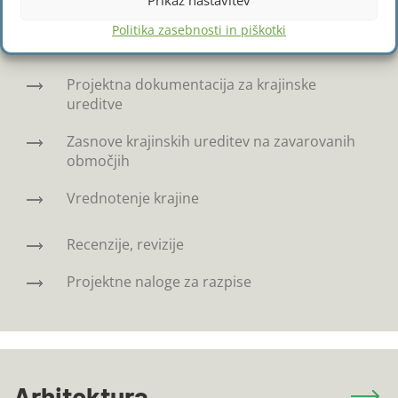
Prikaz nastavitev
Načrtujemo zasebne vrtove, pa tudi javne in
Politika zasebnosti in piškotki
poljavne zelene in odprte površine.
Projektna dokumentacija za krajinske
ureditve
Zasnove krajinskih ureditev na zavarovanih
območjih
Vrednotenje krajine
Recenzije, revizije
Projektne naloge za razpise
Arhitektura