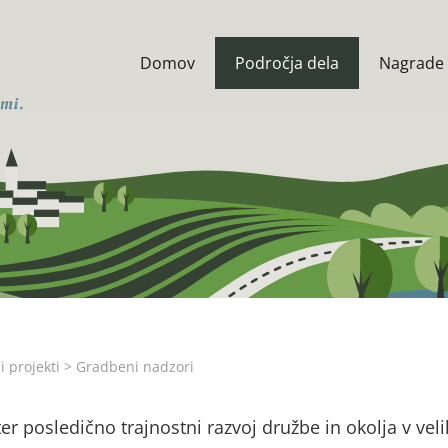
Domov
Področja dela
Nagrade 
i projekti
>
Gradbeni nadzori
r posledično trajnostni razvoj družbe in okolja v veli