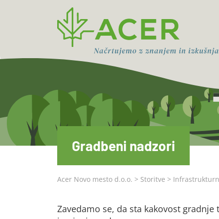
Gradbeni nadzori
Acer Novo mesto d.o.o.
>
Storitve
>
Infrastrukturn
Zavedamo se, da sta kakovost gradnje te