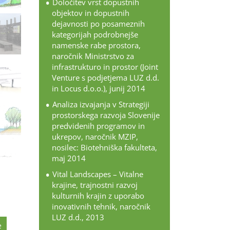
Določitev vrst dopustnih
objektov in dopustnih
dejavnosti po posameznih
kategorijah podrobnejše
namenske rabe prostora,
naročnik Ministrstvo za
infrastrukturo in prostor (Joint
Venture s podjetjema LUZ d.d.
in Locus d.o.o.), junij 2014
Analiza izvajanja v Strategiji
prostorskega razvoja Slovenije
predvidenih programov in
ukrepov, naročnik MZIP,
nosilec: Biotehniška fakulteta,
maj 2014
Vital Landscapes – Vitalne
krajine, trajnostni razvoj
kulturnih krajin z uporabo
inovativnih tehnik, naročnik
LUZ d.d., 2013
e