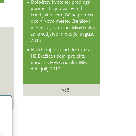
Določitev kvote ter predloga
območij trajno varovanih
kmetijskih zemljišč na primeru
občin Novo mesto, Črenšovci
in Šenčur, naročnik Ministrstvo
za kmetijstvo in okolje, avgust
2013
Načrt krajinske arhitekture za
HE Brežice (idejni projekt),
naročnik HESS, nosilec IBE,
d.d., julij 2012
Več