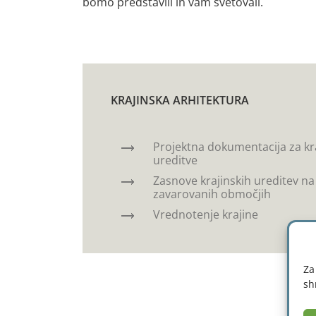
bomo predstavili in vam svetovali.
KRAJINSKA ARHITEKTURA
Projektna dokumentacija za kr
ureditve
Zasnove krajinskih ureditev na
zavarovanih območjih
Vrednotenje krajine
Za
sh