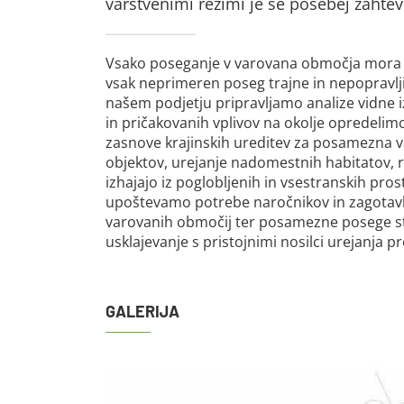
varstvenimi režimi je še posebej zahteve
Vsako poseganje v varovana območja mora bi
vsak neprimeren poseg trajne in nepopravlji
našem podjetju pripravljamo analize vidne izp
in pričakovanih vplivov na okolje opredeli
zasnove krajinskih ureditev za posamezna v
objektov, urejanje nadomestnih habitatov, 
izhajajo iz poglobljenih in vsestranskih pro
upoštevamo potrebe naročnikov in zagotavl
varovanih območij ter posamezne posege s
usklajevanje s pristojnimi nosilci urejanja p
GALERIJA