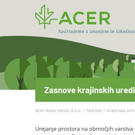
Zasnove krajinskih ured
Acer Novo mesto d.o.o.
>
Storitve
>
Krajinska arhi
Urejanje prostora na območjih varstva 