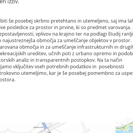
n izziv.
ti še posebej skrbno pretehtano in utemeljeno, saj ima la
ve posledice za prostor in prvine, ki so predmet varovanja.
ostavljenosti, vplivov na krajino ter na podlagi študij ranlji
mo najustreznejša območja za umeščanje objektov v prostor.
arovana območja in za umeščanje infrastrukturnih in drugi
rekreacijskih ureditev, učnih poti z urbano opremo in podo
storskih analiz in transparentnih postopkov. Na ta način
jamo vključitev vseh potrebnih podatkov in posebnosti
trokovno utemeljimo, kar je še posebej pomembno za usp
rostora.