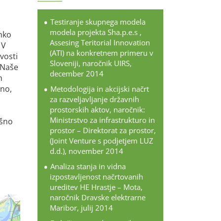
Testiranje skupnega modela
modela projekta Sha.p.e.s ,
hko
Assesing Teritorial Innovation
 V
(ATI) na konkretnem primeru v
vosti
Sloveniji, naročnik UIRS,
 Naše
december 2014
h
bno,
Metodologija in akcijski načrt
za razveljavljanje državnih
prostorskih aktov, naročnik:
Ministrstvo za infrastrukturo in
ešno
prostor – Direktorat za prostor,
(Joint Venture s podjetjem LUZ
d.d.), november 2014
Analiza stanja in vidna
izpostavljenost načrtovanih
ureditev HE Hrastje – Mota,
naročnik Dravske elektrarne
Maribor, julij 2014