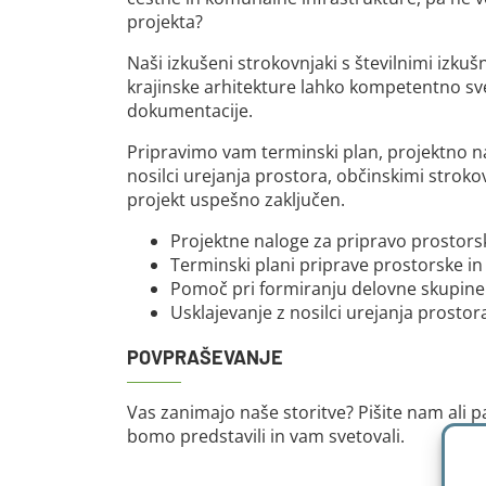
projekta?
Naši izkušeni strokovnjaki s številnimi izku
krajinske arhitekture lahko kompetentno sve
dokumentacije.
Pripravimo vam terminski plan, projektno 
nosilci urejanja prostora, občinskimi strokov
projekt uspešno zaključen.
Projektne naloge za pripravo prostors
Terminski plani priprave prostorske i
Pomoč pri formiranju delovne skupin
Usklajevanje z nosilci urejanja prosto
POVPRAŠEVANJE
Vas zanimajo naše storitve? Pišite nam ali p
bomo predstavili in vam svetovali.