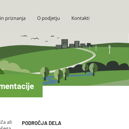
in priznanja
O podjetju
Kontakti
umentacije
ča ali
PODROČJA DELA
vašega