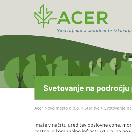
Svetovanje na področju 
Acer Novo mesto d.o.o.
>
Storitve
>
Svetovanje na
Imate v načrtu ureditev poslovne cone, mord
cestne in komunalne infrastrukture, pa ne ve