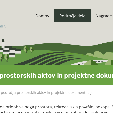
Domov
Področja dela
Nagrade 
prostorskih aktov in projektne dok
 področju prostorskih aktov in projektne dokumentacije
a pridobivalnega prostora, rekreacijskih površin, pokopališ
ste kje začeti in kako izpeljati vse potrebno do realizacije 