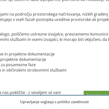
šnjami na področju prostorskega načrtovanja, nizkih gradenj 
tujejo v vseh fazah postopka ureditve prostorske ali proje
nalogo, poiščemo ustrezne izvajalce, prevzamemo komunicir
nimi službami in vsemi izvajalci, ki morajo biti vključeni, da
ke in projektne dokumentacije
n projektne dokumentacije
e za posamezne faze
ra in občinskimi strokovnimi službami
a nas pokličite - z veseljem se vam
Povpraševanj
Upravljanje soglasja s politiko zasebnosti